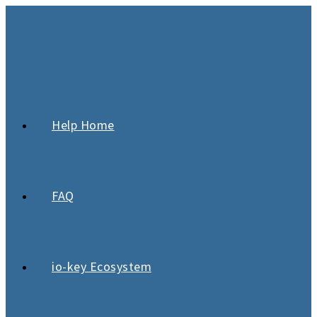
Help Home
FAQ
io-key Ecosystem