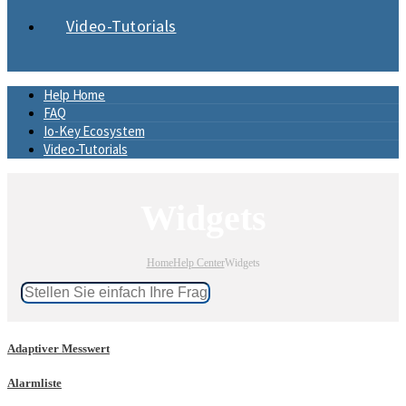
Video-Tutorials
Help Home
FAQ
Io-Key Ecosystem
Video-Tutorials
Widgets
Home
Help Center
Widgets
Adaptiver Messwert
Alarmliste