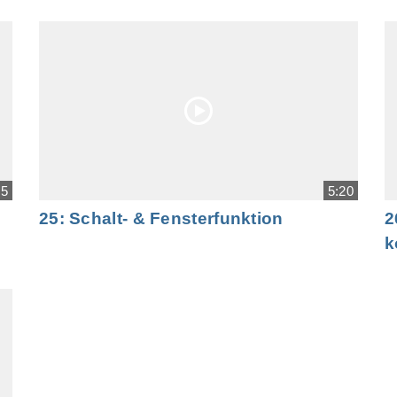
15
5:20
25: Schalt- & Fensterfunktion
2
k